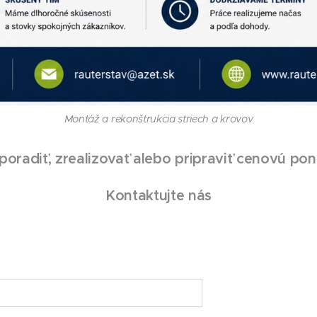
Montáž a rekonštrukcia striech a krovov
poradiť, zrealizovať alebo pripraviť cenovú p
Kontaktujte nás