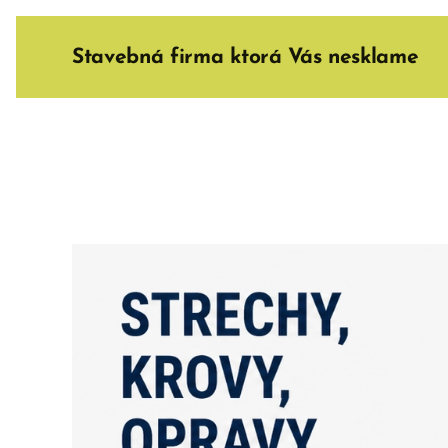
Stavebná firma ktorá Vás nesklame