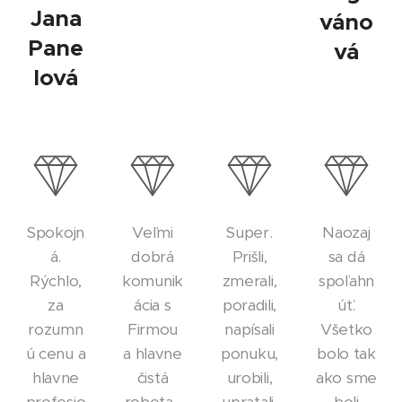
Jana
váno
Pane
vá
lová
Spokojn
Veľmi
Super.
Naozaj
á.
dobrá
Prišli,
sa dá
Rýchlo,
komunik
zmerali,
spoľahn
za
ácia s
poradili,
úť.
rozumn
Firmou
napísali
Všetko
ú cenu a
a hlavne
ponuku,
bolo tak
hlavne
čistá
urobili,
ako sme