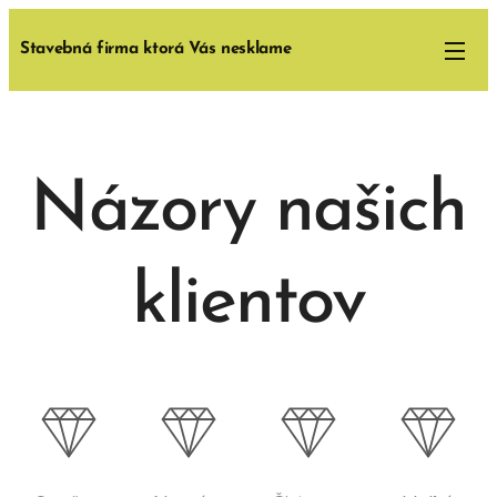
Stavebná firma ktorá Vás nesklame
Názory našich
klientov