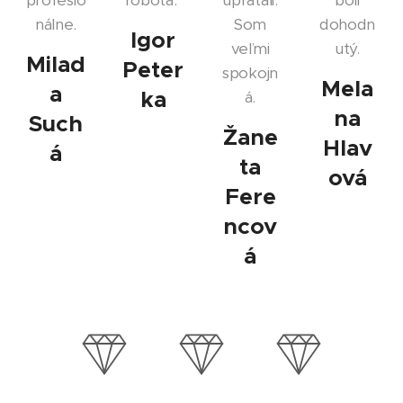
profesio
robota.
upratali.
boli
nálne.
Som
dohodn
Igor
veľmi
utý.
Milad
Peter
spokojn
Mela
a
ka
á.
na
Such
Žane
Hlav
á
ta
ová
Fere
ncov
á