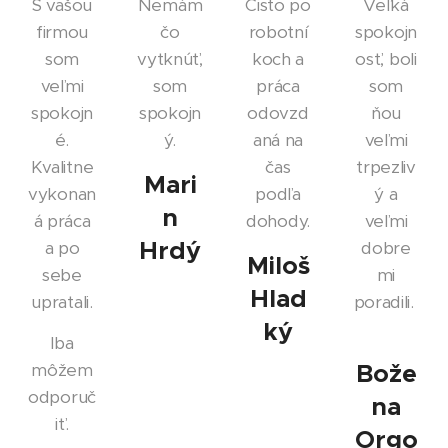
S vašou
Nemám
Čisto po
Veľká
firmou
čo
robotní
spokojn
som
vytknúť,
koch a
osť, boli
veľmi
som
práca
som
spokojn
spokojn
odovzd
ňou
é.
ý.
aná na
veľmi
Kvalitne
čas
trpezliv
Mari
vykonan
podľa
ý a
n
á práca
dohody.
veľmi
Hrdý
a po
dobre
Miloš
sebe
mi
Hlad
upratali.
poradili.
ký
Iba
Bože
môžem
odporuč
na
iť.
Orgo